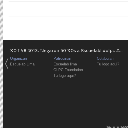
XO LAB 2013: Llegaron 50 XOs a Escuelab! #olpc #...
Organizan
Patrocinan
Colaboran
Escuelab Lima
Escuelab lima
Tu logo aqui?
OLPC Foundation
Tu logo aqui?
Páginas
hacia la nube