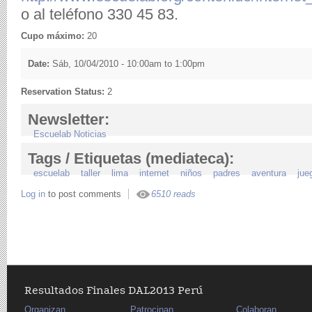
o al teléfono 330 45 83.
Cupo máximo:
20
Date:
Sáb, 10/04/2010 -
10:00am
to
1:00pm
Reservation Status:
2
Newsletter:
Escuelab Noticias
Tags / Etiquetas (mediateca):
escuelab
taller
lima
internet
niños
padres
aventura
jue
Log in
to post comments
6510 reads
Resultados Finales DAL2013 Perú
Organizan
Patrocinan
Colaboran