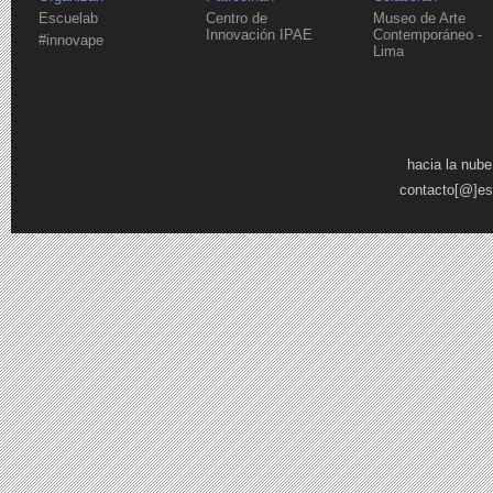
Escuelab
Centro de
Museo de Arte
Innovación IPAE
Contemporáneo -
#innovape
Lima
Páginas
hacia la nube
contacto[@]es