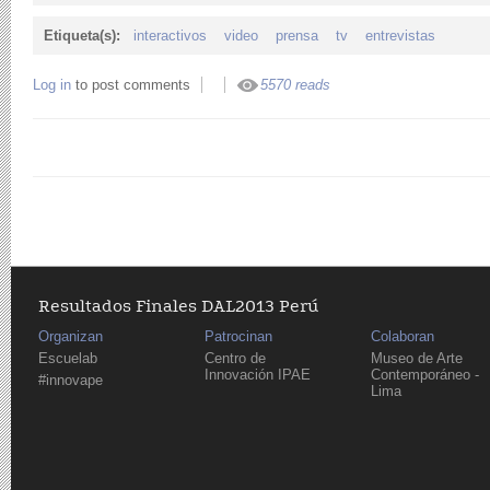
Etiqueta(s):
interactivos
video
prensa
tv
entrevistas
Log in
to post comments
5570 reads
Resultados Finales DAL2013 Perú
Organizan
Patrocinan
Colaboran
Escuelab
Centro de
Museo de Arte
Innovación IPAE
Contemporáneo -
#innovape
Lima
Páginas