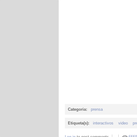
Categoria:
prensa
Etiqueta(s):
interactivos
video
pr
Log in
to post comments
5559