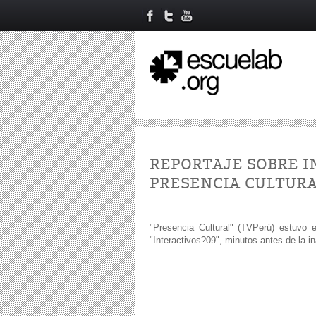
REPORTAJE SOBRE IN
PRESENCIA CULTURA
"Presencia Cultural" (TVPerú) estuvo e
"Interactivos?09", minutos antes de la i