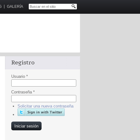
G
GALERÍA
Registro
Usuario
*
Contraseña
*
Solicitar una nueva contraseña