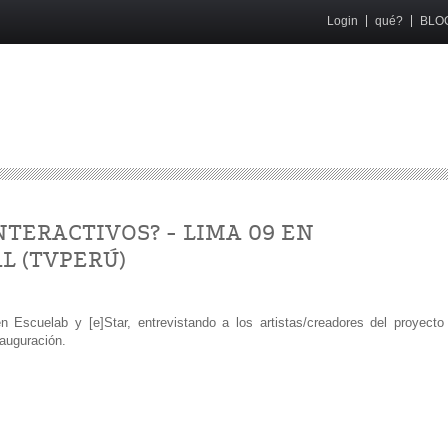
Login
qué?
BLO
TERACTIVOS? - LIMA 09 EN
L (TVPERÚ)
n Escuelab y [e]Star, entrevistando a los artistas/creadores del proyecto
nauguración.