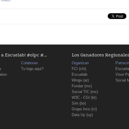
a Escuelab! #olpc #...
Los Ganadores Regionales D
Colaboran
Organizan
Patroci
a
Tu logo aqui?
FCI (chi)
Escuela
tion
Escuelab
Visor P
Wingu (ar)
Social 
Fundar (mx)
Social TIC (mx)
W3C - CGI (br)
Sim (bo)
Grupo Inco (cr)
Data Uy (uy)