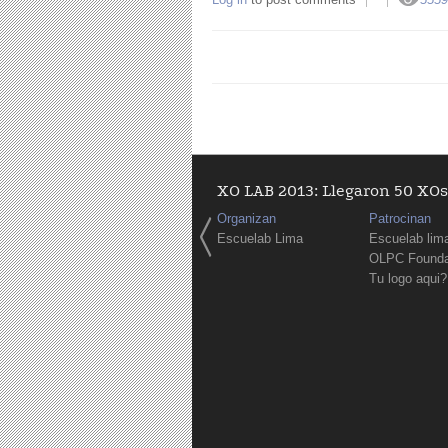
XO LAB 2013: Llegaron 50 XOs 
Organizan
Patrocinan
Escuelab Lima
Escuelab lim
OLPC Founda
Tu logo aqui?
Páginas