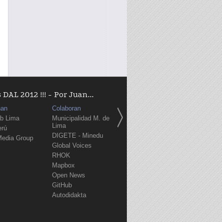
AL 2012 !!! - Por Juan...
nan
Colaboran
b Lima
Municipalidad M. de
Lima
erú
DIGETE - Minedu
Media Group
Global Voices
RHOK
Mapbox
Open News
GitHub
Autodidakta