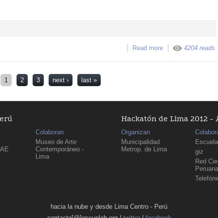
Read more
about Ojo de vidrio
4204 reads
1
2
3
next ›
last »
Perú
Hackatón de Lima 2012 - 
Colaboran
Organizan
Colabor
Museo de Arte
Municipalidad
Escuela
PAE
Contemporáneo -
Metrop. de Lima
giz
Lima
Red Cien
Peruan
Telefón
hacia la nube y desde Lima Centro - Perú
contacto[@]escuelab.org |
twitter
|
facebook