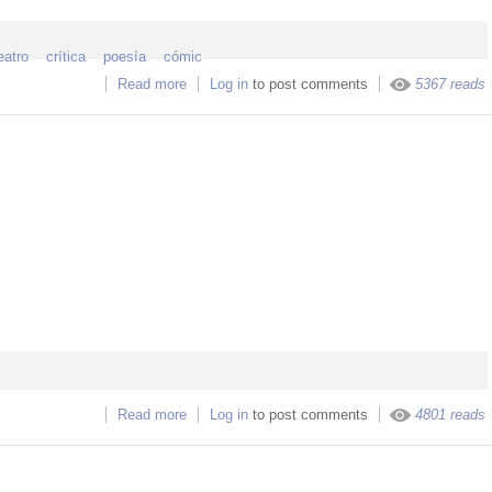
eatro
crítica
poesía
cómic
Read more
about Humboldt
Log in
to post comments
5367 reads
Read more
about La Carreta Nahuatl
Log in
to post comments
4801 reads