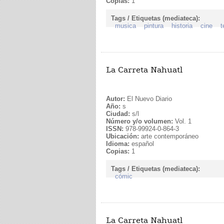
Copias:
1
Tags / Etiquetas (mediateca):
musica
pintura
historia
cine
t
La Carreta Nahuatl
Autor:
El Nuevo Diario
Año:
s
Ciudad:
s/l
Número y/o volumen:
Vol. 1
ISSN:
978-99924-0-864-3
Ubicación:
arte contemporáneo
Idioma:
español
Copias:
1
Tags / Etiquetas (mediateca):
cómic
La Carreta Nahuatl