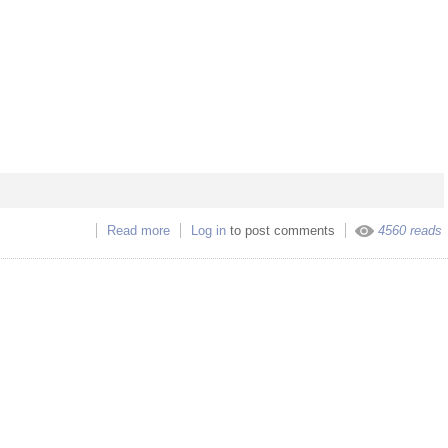
Read more
about La Carreta Nahuatl
Log in
to post comments
4560 reads