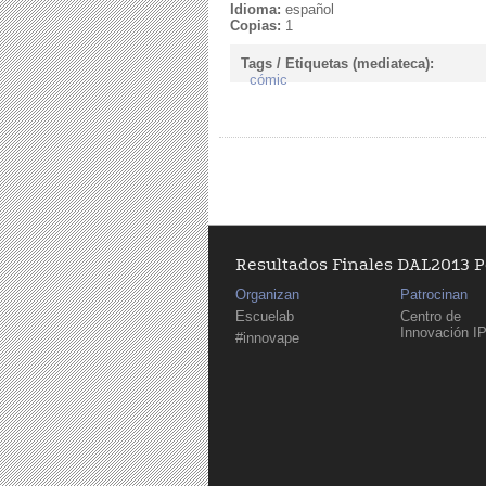
Idioma:
español
Copias:
1
Tags / Etiquetas (mediateca):
cómic
Pages
Resultados Finales DAL2013 
Organizan
Patrocinan
Escuelab
Centro de
Innovación I
#innovape
Pages