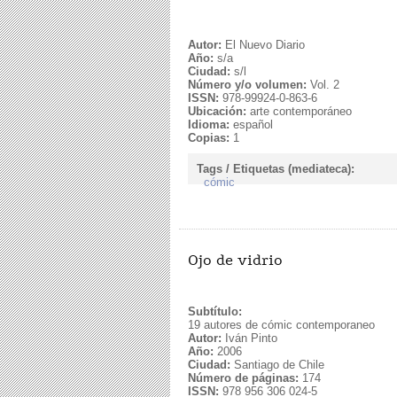
Autor:
El Nuevo Diario
Año:
s/a
Ciudad:
s/l
Número y/o volumen:
Vol. 2
ISSN:
978-99924-0-863-6
Ubicación:
arte contemporáneo
Idioma:
español
Copias:
1
Tags / Etiquetas (mediateca):
cómic
Ojo de vidrio
Subtítulo:
19 autores de cómic contemporaneo
Autor:
Iván Pinto
Año:
2006
Ciudad:
Santiago de Chile
Número de páginas:
174
ISSN:
978 956 306 024-5