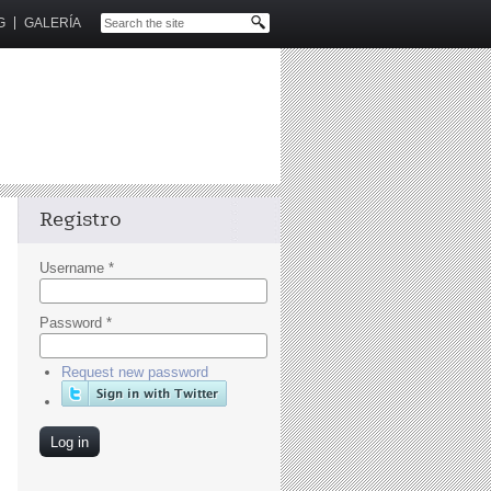
G
GALERÍA
Registro
Username
*
Password
*
Request new password