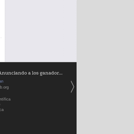
Anunciando a los ganador...
an
b.org
tífica
a
ica