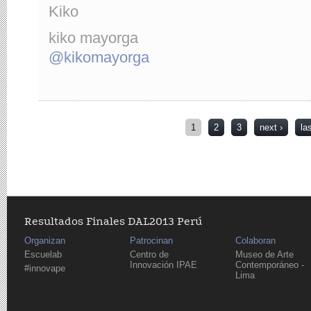
Kiko
kiko mayorga
@kikomayorga
Pages
1
2
3
next ›
la
Resultados Finales DAL2013 Perú
Organizan
Patrocinan
Colaboran
Escuelab
Centro de
Museo de Arte
Innovación IPAE
Contemporáneo -
#innovape
Lima