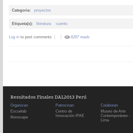
Categoria:
proyectos
Etiqueta(s):
literatura
cuento
Log in
to post comments
8287 reads
Resultados Finales DAL2013 Perú
Organizan
Patrocinan
Colaboran
Escuelab
Centro de
Museo de Arte
Innovación IPAE
Contemporáneo -
#innovape
Lima