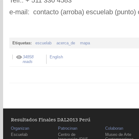
Telf.: + 511 330 4583
e-mail: contacto (arroba) escuelab (punto) 
Etiquetas:
escuelab
acerca_de
mapa
34858
English
reads
Resultados Finales DAL2013 Perú
Organizan
Patrocinan
Colaboran
Escuelab
Centro de
Museo de Arte