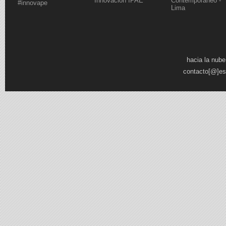
Innovación IPAE
Contemporáneo -
#innovape
Lima
Pages
hacia la nube
contacto[@]es