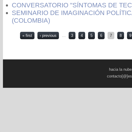
CONVERSATORIO "SÍNTOMAS DE TE
SEMINARIO DE IMAGINACIÓN POLÍTIC
(COLOMBIA)
Pages
« first
‹ previous
…
3
4
5
6
7
8
9
hacia la nube
contacto[@]es