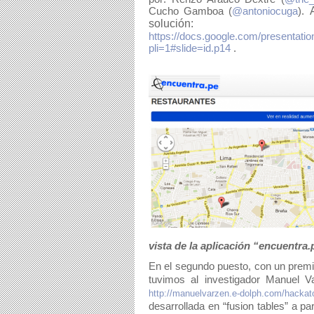
Cucho Gamboa (
@antoniocuga
). 
solución: 
https://docs.google.com/presen
pli=1#slide=id.p14
 . 
vista de la aplicación “encuentra
En el segundo puesto, con un premio
tuvimos al investigador Manuel Va
http://manuelvarzen.e-dolph.com/hackat
desarrollada en “fusion tables” a pa