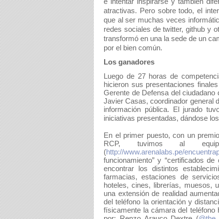
e intentar inspirarse y también di
atractivas. Pero sobre todo, el inte
que al ser muchas veces informátic
redes sociales de twitter, github y 
transformó en una la sede de un cam
por el bien común.
Los ganadores
Luego de 27 horas de competencia
hicieron sus presentaciones finales 
Gerente de Defensa del ciudadano 
Javier Casas, coordinador general d
información pública. 
El jurado tuv
iniciativas presentadas, dándose los
En el primer puesto, con un premio
RCP, tuvimos al equi
(
http://www.arenalabs.pe/encuentra
funcionamiento” y “certificados de 
encontrar los distintos establecim
farmacias, estaciones de servicio
hoteles, cines, librerías, muesos, u
una extensión de realidad aumentad
del teléfono la orientación y distan
físicamente la cámara del teléfono
por: Renzo Arauco Dextre (
@the_