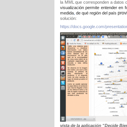
la MML que corresponden a datos de
visualización permite entender en 
medida
,
de qué región del país
prov
solución:
https://docs.google.com/present
vista de la aplicación “Decide B