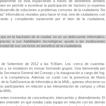
pidamente se está esparciendo a través de distintintos ámbitos 
en en permitir e incentivar la participación de hackers (o expertos 
 desarrollo de soluciones a problemas comunes de la ciudadanía. No 
stas” informáticos reunidos para hacer el mal, sino de ciudadanos con 
orando y compitiendo sanamente por el bien de la ciudadanía. 
 
icipa en la hackatón de la ciudad, no es un delincuente informático, 
racias a sus habilidades tecnológicas ayuda a las instituciones 
tividad de sus servicios en beneficio de la ciudadanía.
de Setiembre de 2012 a las 9:30am. Los -cerca de cuarenta- 
tops y se instalaron en mesas formando grupos. Una bienvenida por 
la Secretaría General del Consejo y la inauguración a cargo del Ing. 
io a la competencia. Además se contó con la presencia de Mario 
de la SubGerencia de Informática de la MML, quienes ofrecieron su 
os participantes en relación a las interpretación de campos y cifras 
 la MML. 
erentes momentos de concentración, intercambio y distendimiento. El 
antes entender en qué estaba cada equipo en relación con los demás 