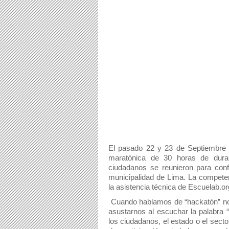
El pasado 22 y 23 de Septiembre 
maratónica de 30 horas de duraci
ciudadanos se reunieron para conf
municipalidad de Lima. La competen
la asistencia técnica de Escuelab.or
 Cuando hablamos de “hackatón” nos referimos a una “maratón de hackers”. Sin embargo no debemos 
asustarnos al escuchar la palabra “
los ciudadanos, el estado o el secto