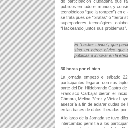
de participación ciudadana que rá
públicos en todo el mundo, y consist
tecnológicos “que la rompen”) en el
se trata pues de “piratas” o “terrori
superpoderes tecnológicos colab
“Hackeando juntos sus problemas”.
El “hacker cívico”, que part
sino un héroe cívico que g
públicas a innovar en la efec
30 horas por el bien
La jornada empezó el sábado 22 
participantes llegaron con sus lap
parte del Dr. Hildebrando Castro de 
Francisco Carbajal dieron el inic
Cámara, Melina Pérez y Victor Luyo 
asesoría a fin de aclarar dudas de l
en las bases de datos liberadas por
A lo largo de la Jornada se tuvo dif
intercambio permitía a los particip