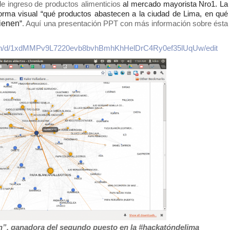
 ingreso de productos alimenticios 
al mercado mayorista Nro1. La
forma visual “qué productos abastecen a la ciudad de Lima, en
qué
ienen
”
. Aquí una presentación PPT con más información sobre ésta 
ation/d/1xdMMPv9L7220evb8bvhBmhKhHelDrC4Ry0ef35lUqUw/edit
ien”, ganadora del segundo puesto en la #hackatóndelima