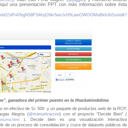
Aquí una presentación PPT con más información sobre ésta 
tation/d/1SiPrATegN58FSMsjO0kr5eeJxH5LawOWOOMoBk6JbSs/edit?
.pe”, ganadora del primer puesto en la #hackatóndelima
 en efectivo de S/. 500  y un paquete de productos web de la RCP, 
rgas Alegría (
@manuelvarzen
) con el proyecto “Decide Bien” ( 
 ). Decide bien es una visualización interactiva 
onLima.html
rtir de un proceso de consolidación y cruce de datasets públicos de 