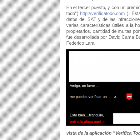
En el tercer puesto, y con un premio
todo”( 
http://verificatodo.com
 ). Ést
datos del SAT y de las infracciones
varias características úttiles a la 
propietarios, cantidad de multas por
fue desarrollada por David Cama Bu
Federico Lara. 
vista de la aplicación “Verifica 