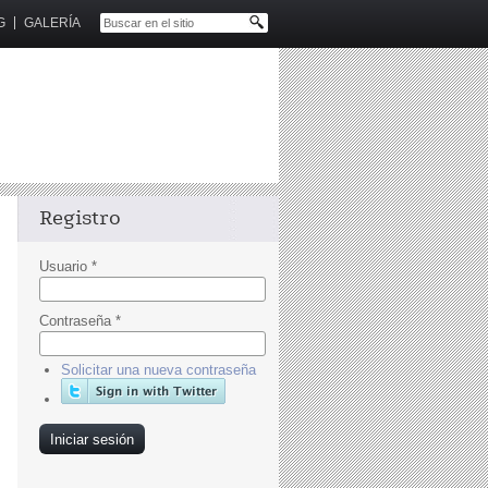
G
GALERÍA
Registro
Usuario
*
Contraseña
*
Solicitar una nueva contraseña