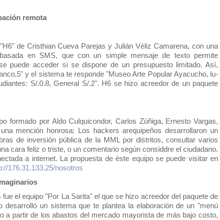
ipación remota
"H6" de 
Cristhian Cueva Parejas y 
Julián 
Véliz Camarena
, 
con una 
, basada en SMS, que con un simple mensaje de texto permite 
e puede acceder si se dispone de un presupuesto limitado. Así, 
nco,5" y el sistema te responde "Museo Arte Popular Ayacucho, lu-
diantes: S/.0.8, General S/.2". H6 se hizo acreedor de un paquete 
po formado por Aldo Culquicondor, Carlos Zúñiga, Ernesto Vargas, 
 una mención honrosa: Los hackers arequipeños desarrollaron un 
bras de inversión pública de la MML por distritos, consultar varios 
na cara feliz o triste, o un comentario según considdre el ciudadano. 
Y todo desde cualquier pantalla conectada a internet. La propuesta de éste equipo se puede visitar en 
p://176.31.133.25/nosotros
imaginarios
 fue el equipo "
Por La Sarita" el que se hizo acreedor del paquete de 
desarrolló un sistema que te plantea la elaboración de un "menú 
ado a partir de los abastos del mercado mayorista de más bajo costo, 