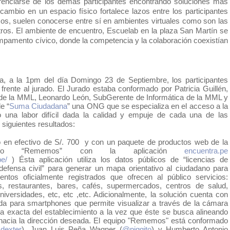
ferenciarse de los demás participantes encontrando soluciones más 
rcambio en un espacio físico fortalece lazos entre los participantes 
os, suelen conocerse entre sí en ambientes virtuales como son las 
otros. El ambiente de encuentro, Escuelab en la plaza San Martín se 
pamento cívico, donde la competencia y la colaboración coexistían 
, a la 1pm del día Domingo 23 de Septiembre, los participantes 
frente al jurado. El Jurado estaba conformado por Patricia Guillén, 
de la MML, Leonardo León, SubGerente de Informática de la MML y 
e “
Suma Ciudadana
” una ONG que se especializa en el acceso a la 
o una labor difícil dada la calidad y empuje de cada una de las
 siguientes resultados:
 en efectivo de S/. 700  y con un paquete de productos web de la 
po “Rememos” con la aplicación 
encuentra.pe
pe/
 ) Ésta aplicación utiliza los datos públicos de “licencias de 
defensa civil” para generar un mapa orientativo al ciudadano para 
ientos oficialmente registrados que ofrecen al público servicios: 
s, restaurantes, bares, cafés, supermercados, centros de salud, 
niversidades, etc, etc ,etc. Adicionalmente, la solución cuenta con 
a para smartphones que permite visualizar a través de la cámara 
cia exacta del establecimiento a la vez que éste se busca alineando 
 hacia la dirección deseada. El equipo "Rememos" está conformado 
dexter
), Juan Luis Peña Wagner (
@piggito
) y Humberto Antonio 