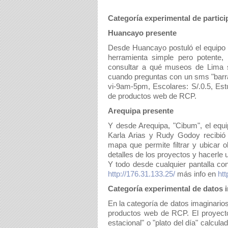
Categoría experimental de partic
Huancayo presente
Desde Huancayo postuló el equipo 
herramienta simple pero potente
consultar a qué museos de Lima s
cuando preguntas con un sms "barra
vi-9am-5pm, Escolares: S/.0.5, Estu
de productos web de RCP.
Arequipa presente
Y desde Arequipa, "Cibum", el equi
Karla Arias y Rudy Godoy recibió
mapa que permite filtrar y ubicar o
detalles de los proyectos y hacerle u
http://176.31.133.25/
 más info en 
htt
Categoría experimental de datos 
En la categoría de datos imaginarios
productos web de RCP. El proyecto 
estacional" o "plato del día" calcul