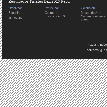
Resultados Finales DAL2013 Perú
Organizan
Patrocinan
Colaboran
Escuelab
Centro de
Museo de Arte
Innovación IPAE
Contemporáneo -
#innovape
Lima
Páginas
hacia la nube
contacto[@]es