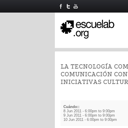
LA TECNOLOGÍA COM
COMUNICACIÓN CON
INICIATIVAS CULTU
Cuándo::
8 Jun 2011 -
6:00pm
to
9:00pm
9 Jun 2011 -
6:00pm
to
9:00pm
10 Jun 2011 -
6:00pm
to
9:00pm