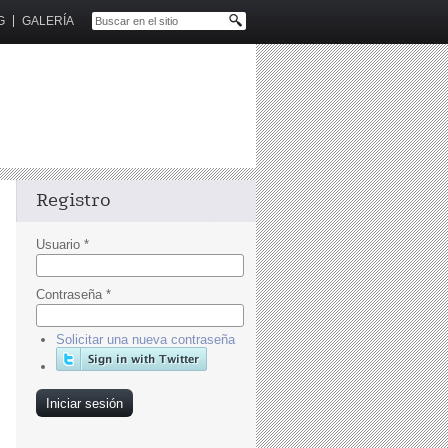
G
GALERÍA
Registro
Usuario
*
Contraseña
*
Solicitar una nueva contraseña