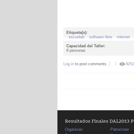
Etiqueta(s):
escuelab
software libre
internet
Capacidad del Taller:
8 personas
Log in
to post comments
8251
Resultados Finales DAL2013 
Organizan
Patrocinan