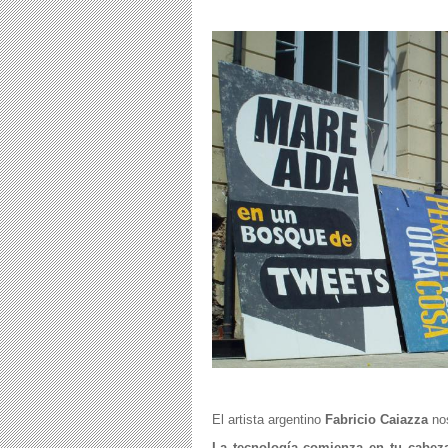
El artista argentino
Fabricio Caiazza
nos
La tecnología comienza en tu cabeza