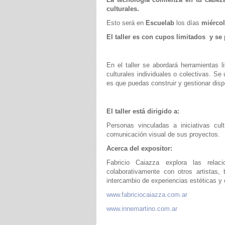
culturales.
Esto
será en
Escuelab
los días
miércol
El taller es con cupos limitados y se 
En el taller
se abordará herramientas li
culturales individuales o colectivas. Se 
es que puedas construir y gestionar dis
El taller está dirigido a:
Personas vinculadas a iniciativas cul
comunicación visual de sus proyectos.
Acerca del expositor:
Fabricio Caiazza explora las relac
colaborativamente con otros artistas,
intercambio de experiencias estéticas y 
www.fabriciocaiazza.com.ar
www.innemartino.com.ar