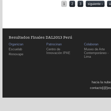
Páginas
1
2
3
siguiente ›
ú
Resultados Finales DAL2013 Perú
Organizan
Patrocinan
Colaboran
Escuelab
Centro de
Museo de Arte
Innovación IPAE
Contemporáneo -
#innovape
Lima
Páginas
hacia la nube
contacto[@]es