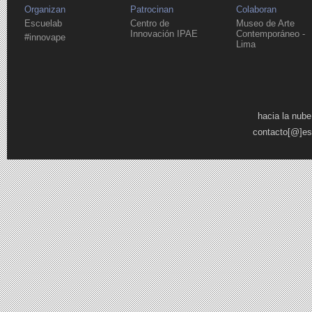
Organizan
Patrocinan
Colaboran
Escuelab
Centro de
Museo de Arte
Innovación IPAE
Contemporáneo -
#innovape
Lima
Páginas
hacia la nube
contacto[@]es