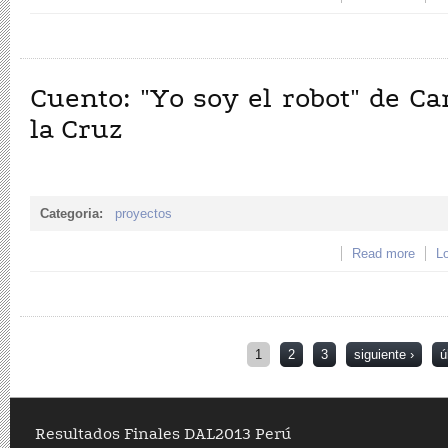
Cárd
Cuento: "Yo soy el robot" de C
la Cruz
Categoria:
proyectos
Read more
abou
Lo
Huaya
Páginas
1
2
3
siguiente ›
ú
Resultados Finales DAL2013 Perú