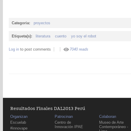
Categoria:
proyectos
Etiqueta(s):
literatura
cuento
yo soy el robot
Log in
to post comments
7040 reads
Resultados Finales DAL2013 Perú
Organizan
Patrocinan
Colaboran
Escuelab
Centro de
Museo de Arte
Innovación IPAE
Contemporáneo -
#innovape