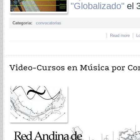
"Globalizado"
el 
Categoria:
convocatorias
Read more
about
Lo
Juan 
Video-Cursos en Música por C