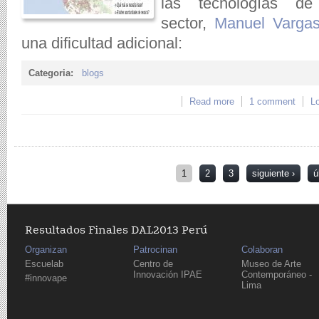
las tecnologías d
sector,
Manuel Vargas
una dificultad adicional:
Categoria:
blogs
Read more
about [MEET-UP: Jue
1 comment
Lo
gobierno: Caso map
Páginas
1
2
3
siguiente ›
ú
Resultados Finales DAL2013 Perú
Organizan
Patrocinan
Colaboran
Escuelab
Centro de
Museo de Arte
Innovación IPAE
Contemporáneo -
#innovape
Lima