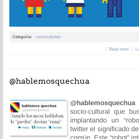
Categoria:
convocatorias
Read more
about
Lo
@hablemosquechua
@hablemosquechua
e
socio-cultural que bu
implantando un “rob
twitter el significado
común. Este “robot” int