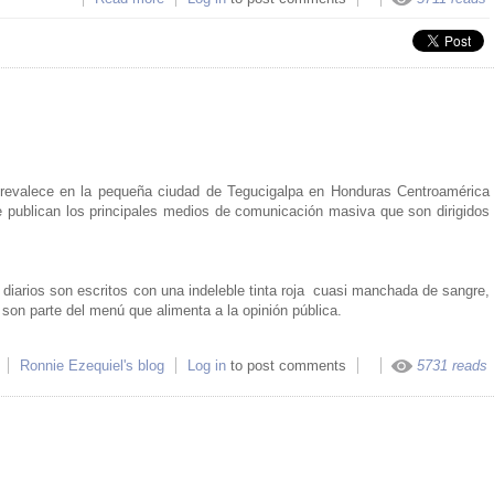
cargo de Martín Aramburú
prevalece en la pequeña ciudad de Tegucigalpa en Honduras Centroamérica
 publican los principales medios de comunicación masiva que son dirigidos
s diarios son escritos con una indeleble tinta roja cuasi manchada de sangre,
son parte del menú que alimenta a la opinión pública.
about Comerciando inseguridad
Ronnie Ezequiel's blog
Log in
to post comments
5731 reads