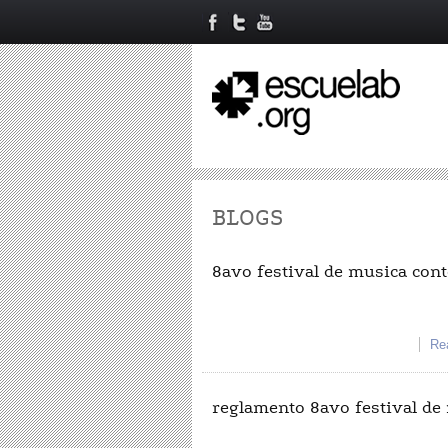
BLOGS
8avo festival de musica con
Re
reglamento 8avo festival de 