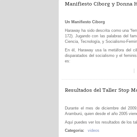
Manifiesto Ciborg y Donna 
Un Manifiesto Ciborg
Haraway ha sido descrita como una “fem
172). Jugando con las palabras del fa
Ciencia, Tecnología, y Socialismo-Femini
En él, Haraway usa la metáfora del cib
disparatados del socialismo y el feminis
es:
Resultados del Taller Stop 
Durante el mes de diciembre del 2009,
Aramburú, quien desde el año 2005 viene
Aquí puedes ver los resultados de los tal
Categoria:
videos