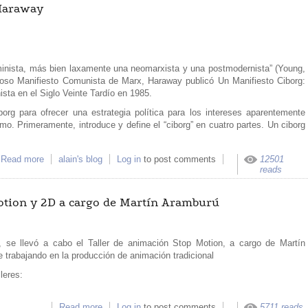
Haraway
inista, más bien laxamente una neomarxista y una postmodernista” (Young,
moso Manifiesto Comunista de Marx, Haraway publicó Un Manifiesto Ciborg:
sta en el Siglo Veinte Tardío en 1985.
org para ofrecer una estrategia política para los intereses aparentemente
mo. Primeramente, introduce y define el “ciborg” en cuatro partes. Un ciborg
Read more
about Manifiesto Ciborg y Donna Haraway
alain's blog
Log in
to post comments
12501
reads
Motion y 2D a cargo de Martín Aramburú
 se llevó a cabo el Taller de animación Stop Motion, a cargo de Martín
 trabajando en la producción de animación tradicional
leres:
Read more
about Resultados del Taller Stop Motion y 2D 
Log in
to post comments
5711 reads