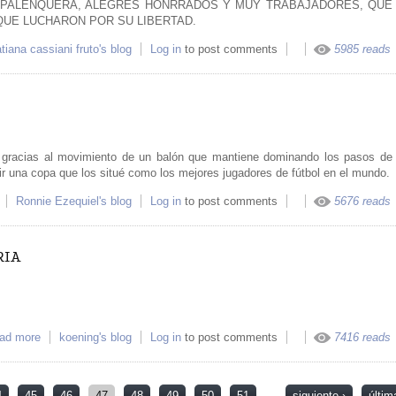
E PALENQUERA, ALEGRES HONRRADOS Y MUY TRABAJADORES, QUE
QUE LUCHARON POR SU LIBERTAD.
ut PALENQUE
atiana cassiani fruto's blog
Log in
to post comments
5985 reads
s, gracias al movimiento de un balón que mantiene dominando los pasos de
 una copa que los situé como los mejores jugadores de fútbol en el mundo.
about El comienzo del olvido
Ronnie Ezequiel's blog
Log in
to post comments
5676 reads
RIA
ad more
about PROYECTO POESIA ALEATORIA
koening's blog
Log in
to post comments
7416 reads
4
45
46
47
48
49
50
51
…
siguiente ›
últim