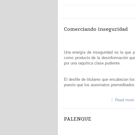
Comerciando inseguridad
Una energía de inseguridad es la que 
como producto de la desinformación que
por una raquítica clase pudiente.
El desfile de titulares que encabezan lo
puesto que los asesinatos premeditados 
Read more
PALENQUE