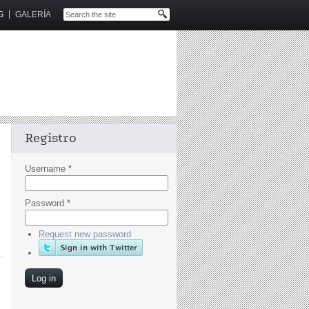
G
GALERÍA
Registro
Username
*
Password
*
Request new password