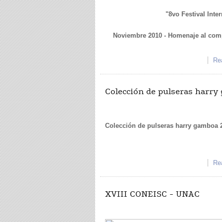
"8vo Festival Int
Noviembre 2010 - Homenaje al comp
Re
Colección de pulseras harr
Colección de pulseras harry gamboa 
Re
XVIII CONEISC - UNAC