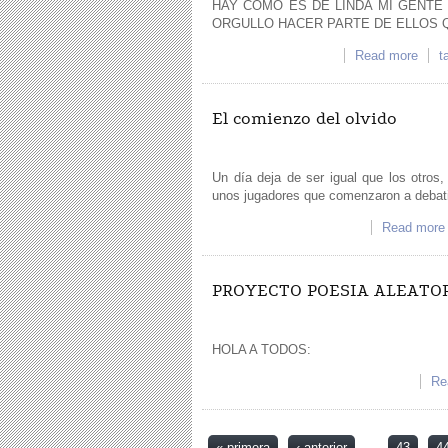
HAY COMO ES DE LINDA MI GENT
ORGULLO HACER PARTE DE ELLOS 
Read more
abo
t
El comienzo del olvido
Un día deja de ser igual que los otro
unos jugadores que comenzaron a debatir
Read more
PROYECTO POESIA ALEATO
HOLA A TODOS:
Re
Pages
« primera
‹ anterior
…
43
4