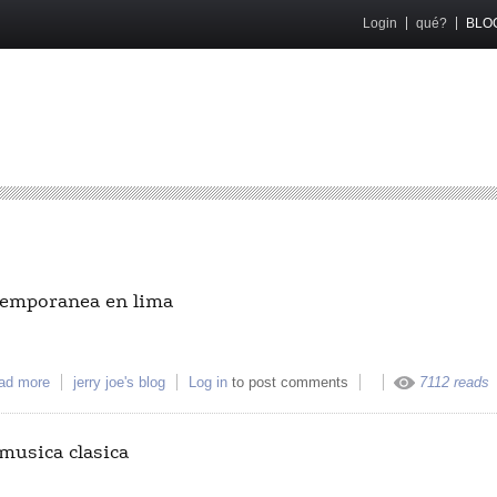
Login
qué?
BLO
temporanea en lima
ad more
about 8avo festival de musica contemporanea en lima
jerry joe's blog
Log in
to post comments
7112 reads
musica clasica