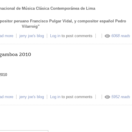
ernacional de Música Clásica Contemporánea de Lima
ositor peruano Francisco Pulgar Vidal, y compositor español Pedro
Vilarroig”
ad more
about reglamento 8avo festival de musica clasica
jerry joe's blog
Log in
to post comments
6068 reads
y gamboa 2010
2010
ad more
about Colección de pulseras harry gamboa 2010
jerry joe's blog
Log in
to post comments
5952 reads