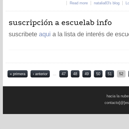
Read more
about Proyecto de fin d
natalia83's blog
Lo
suscripción a escuelab info
suscribete
aqui
a la lista de interés de escu
Pages
« primera
‹ anterior
…
47
48
49
50
51
52
hacia la nube
contacto[@]es