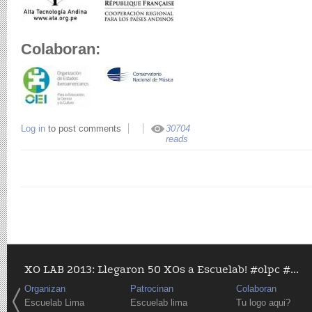
Colaboran:
Log in
to post comments
30704
reads
XO LAB 2013: Llegaron 50 XOs a Escuelab! #olpc #...
Organizan
Patrocinan
Colaboran
Escuelab Lima
Escuelab lima
Tu logo aqui?