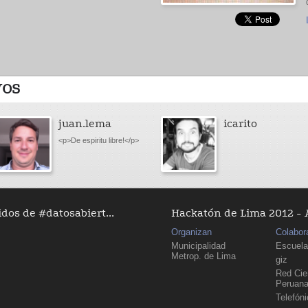
VOS
juan.lema
icarito
<p>De espiritu libre!</p>
dos de #datosabiert...
Hackatón de Lima 2012 - 
Organizan
Colabor
Municipalidad
Escuela
Metrop. de Lima
giz
Red Cien
Peruan
Telefón