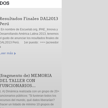
DOS
Resultados Finales DAL2013
Perú
En nombre de Escuelab.org, IPAE_Innova y
Desarrollando América Latina 2013, tenemos
el gusto de anunciar los resultados finales de
DAL2013 Perú. 1er puesto: >>> (acreedor
a
Leer más
(fragmento de) MEMORIA
DEL TALLER CON
FUNCIONARIOS...
1. A) Dinámica realizada con un grupo de 20+
funcionarios públicos: "Si tuvieran todos los
recursos del mundo, qué datos liberarían?
(hacer un listado de mínimo 10 grupos de