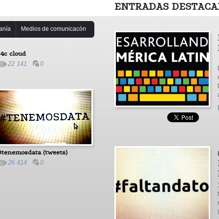
ENTRADAS DESTACA
anía
Medios de comunicacón
c4c cloud
22 141
0
#tenemosdata (tweets)
26 414
0