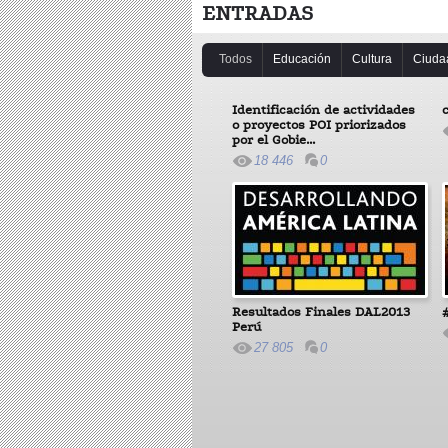
ENTRADAS
Todos
Educación
Cultura
Ciuda
Identificación de actividades
o proyectos POI priorizados
por el Gobie...
18 446
0
Resultados Finales DAL2013
Perú
27 805
0