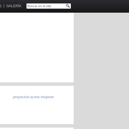
G
GALERÍA
proyectos-q-nos-inspiran