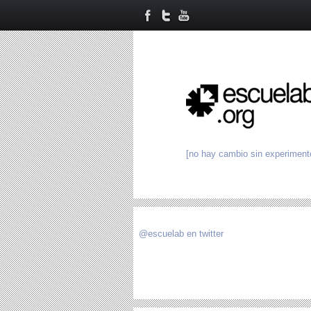
[no hay cambio sin experiment
@escuelab en twitter