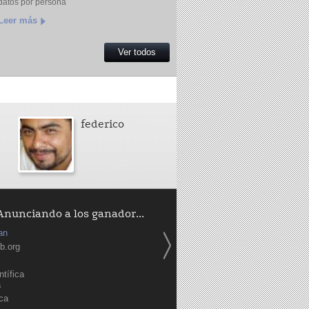
datos por persona
Leer más
Ver todos
federico
Anunciando a los ganador...
an
b.org
tífica
a
ica