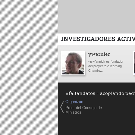
INVESTIGADORES ACTI
ywarnier
<p>Yannick es fundador
del proyecto e-learning
Chamilo...
#faltandatos - acopiando pedi
Organizan
Pres. del Consejo de
Ministros