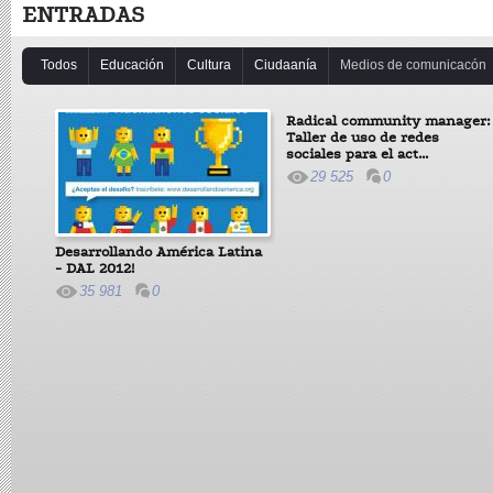
ENTRADAS
Todos
Educación
Cultura
Ciudaanía
Medios de comunicacón
Radical community manager:
Taller de uso de redes
sociales para el act...
29 525
0
Desarrollando América Latina
- DAL 2012!
35 981
0