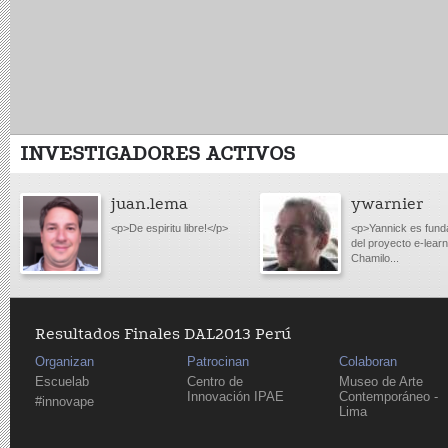
INVESTIGADORES ACTIVOS
juan.lema
ywarnier
<p>De espiritu libre!</p>
<p>Yannick es fund
del proyecto e-learn
Chamilo...
Resultados Finales DAL2013 Perú
Organizan
Patrocinan
Colaboran
Escuelab
Centro de
Museo de Arte
Innovación IPAE
Contemporáneo -
#innovape
Lima