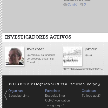
25 558
0
INVESTIGADORES ACTIVOS
ywarnier
joliver
<p>Yannick es fundador
<p><a
del proyecto e-learning
Chamilo...
href="http://www.jaimeoliver.pe/" t...
XO LAB 2013: Llegaron 50 XOs a Escuelab! #olpc #...
Organizan
Patrocinan
Colaboran
Escuelab Lima
Escuelab lima
Tu logo aqui?
OLPC Foundation
Tu logo aqui?