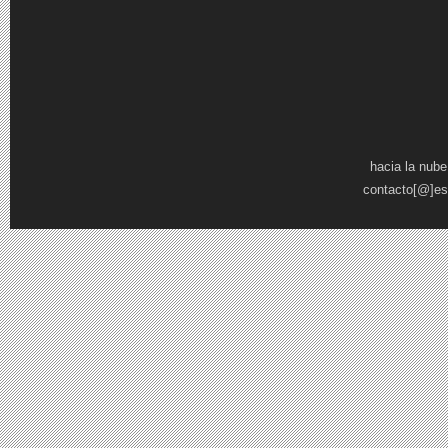
Páginas
hacia la nube
contacto[@]es