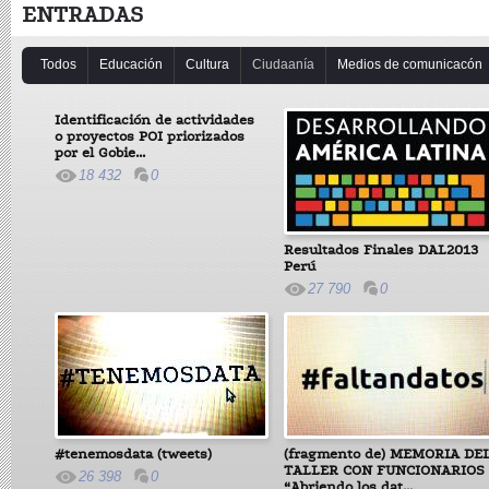
ENTRADAS
Todos
Educación
Cultura
Ciudaanía
Medios de comunicacón
Identificación de actividades
o proyectos POI priorizados
por el Gobie...
18 432
0
Resultados Finales DAL2013
Perú
27 790
0
#tenemosdata (tweets)
(fragmento de) MEMORIA DE
TALLER CON FUNCIONARIOS 
26 398
0
“Abriendo los dat...