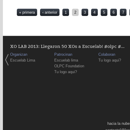
Páginas
« primera
‹ anterior
1
2
3
4
5
6
7
XO LAB 2013: Llegaron 50 XOs a Escuelab! #olpc #...
Organizan
Patrocinan
Colaboran
Escuelab Lima
Escuelab lima
Tu logo aqui?
OLPC Foundation
Tu logo aqui?
Páginas
hacia la nube