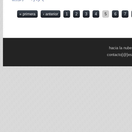
Páginas
« primera
‹ anterior
1
2
3
4
5
6
7
hacia la nube
contacto[@]es