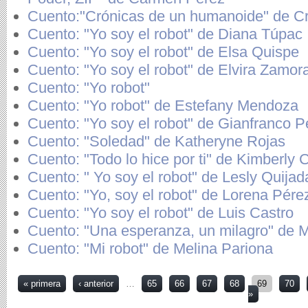
Cuento:"Crónicas de un humanoide" de Cr
Cuento: "Yo soy el robot" de Diana Túpac
Cuento: "Yo soy el robot" de Elsa Quispe
Cuento: "Yo soy el robot" de Elvira Zamor
Cuento: "Yo robot"
Cuento: "Yo robot" de Estefany Mendoza
Cuento: "Yo soy el robot" de Gianfranco P
Cuento: "Soledad" de Katheryne Rojas
Cuento: "Todo lo hice por ti" de Kimberly
Cuento: " Yo soy el robot" de Lesly Quijad
Cuento: "Yo, soy el robot" de Lorena Pére
Cuento: "Yo soy el robot" de Luis Castro
Cuento: "Una esperanza, un milagro" de 
Cuento: "Mi robot" de Melina Pariona
Páginas
« primera
‹ anterior
…
65
66
67
68
69
70
»